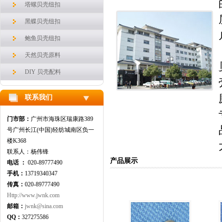
塔螺贝壳纽扣
黑蝶贝壳纽扣
鲍鱼贝壳纽扣
天然贝壳原料
DIY 贝壳配料
联系我们
门市部：
广州市海珠区瑞康路389
号广州长江(中国)轻纺城南区负一
楼K368
联系人：杨伟锋
淡水珍珠贝
产品展示
电话 ：
020-89777490
手机：
13719340347
传真：
020-89777490
Http://www.jwnk.com
邮箱：
jwnk@sina.com
QQ：
327275586