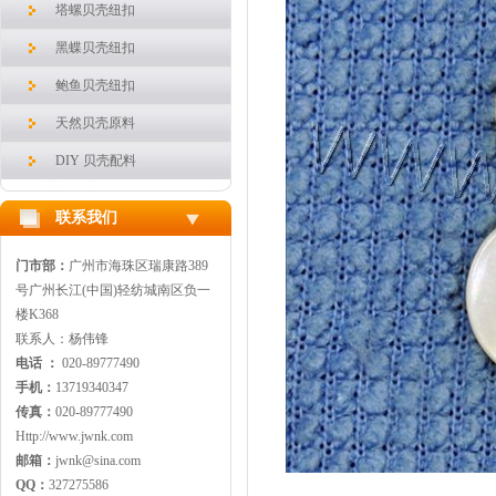
塔螺贝壳纽扣
黑蝶贝壳纽扣
鲍鱼贝壳纽扣
天然贝壳原料
DIY 贝壳配料
联系我们
门市部：
广州市海珠区瑞康路389
号广州长江(中国)轻纺城南区负一
楼K368
联系人：杨伟锋
电话 ：
020-89777490
手机：
13719340347
传真：
020-89777490
Http://www.jwnk.com
邮箱：
jwnk@sina.com
QQ：
327275586